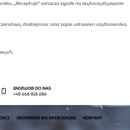
zycisku „Akceptuje” oznacza zgode na wykorzystywanie
eczenstwo, dostepnosc oraz zapis ustawien uzytkownika.
owych.
ZADZWOŃ DO NAS
+48 668 818 086
OSCI
ZBIORNIKI NA DESZCZOWKE
KONTAKT