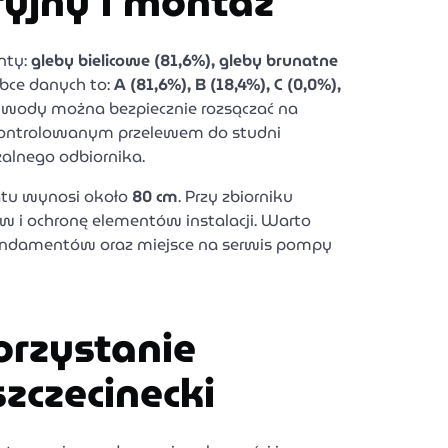
yjny i montaż
nty:
gleby bielicowe (81,6%), gleby brunatne
óbce danych to:
A (81,6%), B (18,4%), C (0,0%),
r wody można bezpiecznie rozsączać na
 z kontrolowanym przelewem do studni
zalnego odbiornika.
atu wynosi około
80 cm
. Przy zbiorniku
w i ochronę elementów instalacji. Warto
fundamentów oraz miejsce na serwis pompy
orzystanie
zczecinecki