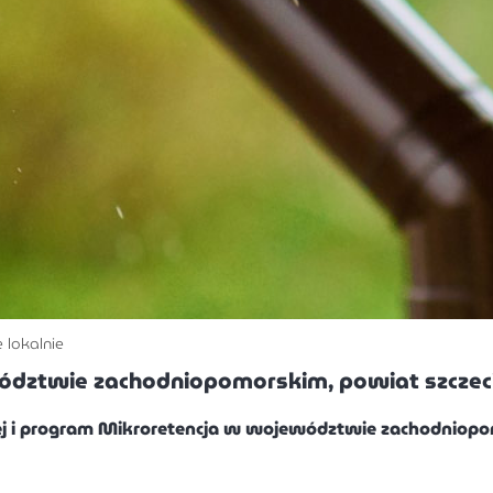
 lokalnie
ództwie zachodniopomorskim, powiat szczeci
j i program Mikroretencja w województwie zachodniopom