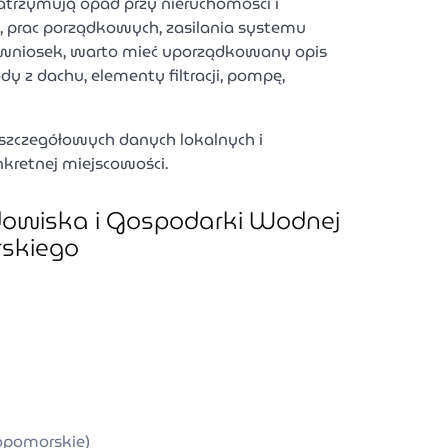
atrzymują opad przy nieruchomości i
 prac porządkowych, zasilania systemu
c wniosek, warto mieć uporządkowany opis
y z dachu, elementy filtracji, pompę,
j szczegółowych danych lokalnych i
nkretnej miejscowości.
owiska i Gospodarki Wodnej
skiego
opomorskie)