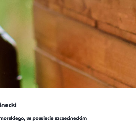
necki
orskiego, w powiecie szczecineckim