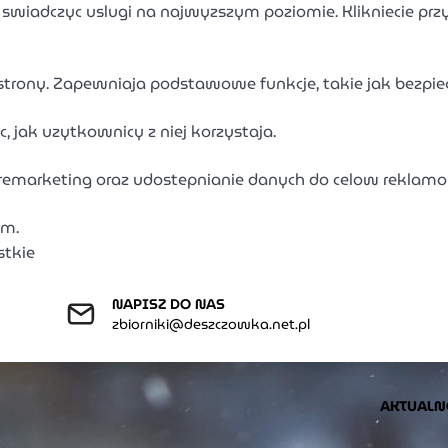
 swiadczyc uslugi na najwyzszym poziomie. Klikniecie pr
strony. Zapewniaja podstawowe funkcje, takie jak bezpi
, jak uzytkownicy z niej korzystaja.
remarketing oraz udostepnianie danych do celow reklam
am.
stkie
NAPISZ DO NAS
zbiorniki@deszczowka.net.pl
AKTUALN