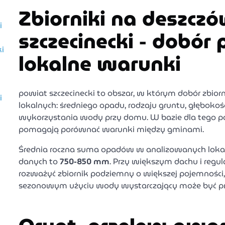
Zbiorniki na deszcz
i
szczecinecki - dobór 
i
lokalne warunki
powiat szczecinecki to obszar, w którym dobór zbio
i
lokalnych: średniego opadu, rodzaju gruntu, głęboko
wykorzystania wody przy domu. W bazie dla tego po
pomagają porównać warunki między gminami.
Średnia roczna suma opadów w analizowanych lokal
danych to
750-850 mm
. Przy większym dachu i reg
rozważyć zbiornik podziemny o większej pojemności, 
sezonowym użyciu wody wystarczający może być pr