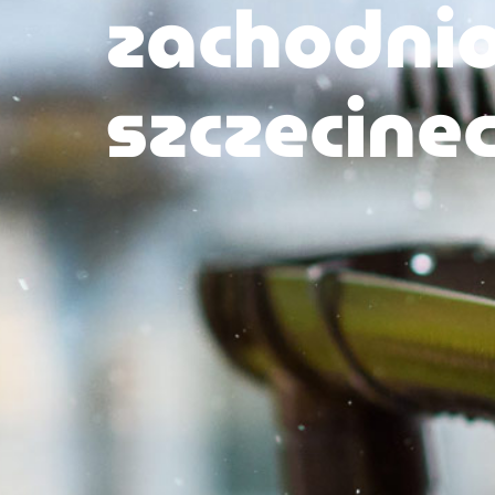
zachodni
szczecinec