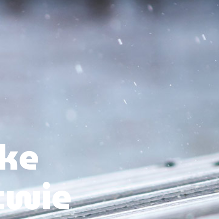
wke
twie