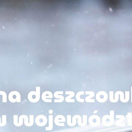
 na deszczo
 w wojewódz