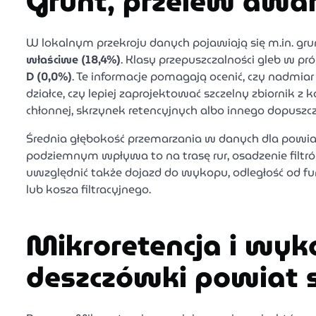
Grunt, przelew awar
W lokalnym przekroju danych pojawiają się m.in. gru
właściwe (18,4%)
. Klasy przepuszczalności gleb w pr
D (0,0%)
. Te informacje pomagają ocenić, czy nadmia
działce, czy lepiej zaprojektować szczelny zbiornik
chłonnej, skrzynek retencyjnych albo innego dopuszc
Średnia głębokość przemarzania w danych dla powi
podziemnym wpływa to na trasę rur, osadzenie filtró
uwzględnić także dojazd do wykopu, odległość od 
lub kosza filtracyjnego.
Mikroretencja i wyk
deszczówki powiat s