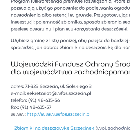
Program Mikroretencja premiuje rozwiązania, które z
pozwalają użyć go ponownie: do podlewania ogrodu,
nawodnienia albo retencji w gruncie. Przygotowują
inwestycji: pojemność zbiornika, sposób zbierania wod
przelew awaryjny i plan wykorzystania deszczówki.
Wybierz gminę z listy poniżej, aby przejść do bardzie
sprawdzić, jak dobrać zbiornik na deszczówkę dla ko
Wojewódzki Fundusz Ochrony Środ
dla województwa zachodniopomor
adres
: 71-323 Szczecin, ul. Solskiego 3
e-mail
: sekretariat@wfos.szczecin.pl
telefon
: (91) 48-615-56
fax
: (91) 48-615-57
www
:
http://www.wfos.szczecin.pl
Zbiorniki na deszczówkę Szczecinek
(woj. zachodni