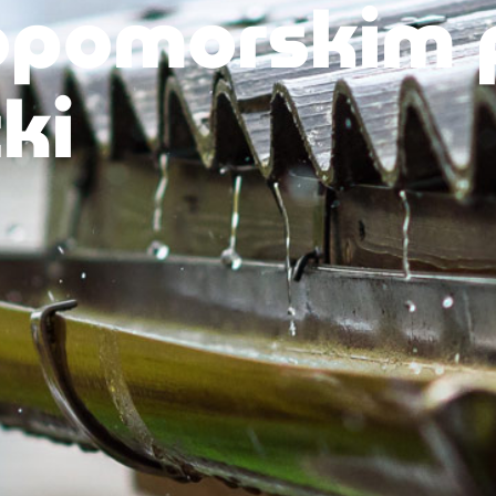
opomorskim 
ki