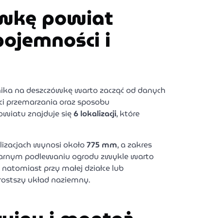
ówkę powiat
pojemności i
rnika na deszczówkę warto zacząć od danych
ści przemarzania oraz sposobu
wiatu znajduje się
6 lokalizacji
, które
izacjach wynosi około
775 mm
, a zakres
ularnym podlewaniu ogrodu zwykle warto
natomiast przy małej działce lub
ostszy układ naziemny.