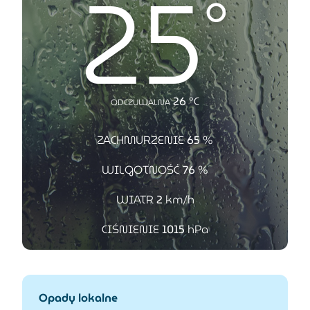
25
°
26
°C
ODCZUWALNA
ZACHMURZENIE
65
%
WILGOTNOŚĆ
76
%
WIATR
2
km/h
CIŚNIENIE
1015
hPa
Opady lokalne