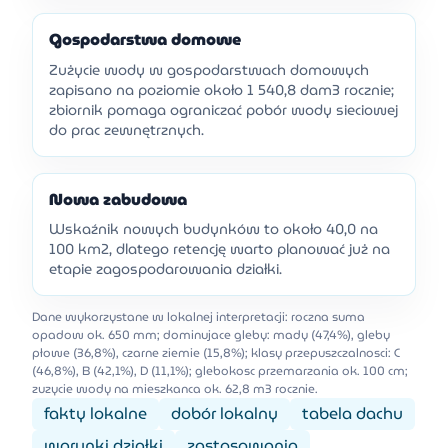
Gospodarstwa domowe
Zużycie wody w gospodarstwach domowych
zapisano na poziomie około 1 540,8 dam3 rocznie;
zbiornik pomaga ograniczać pobór wody sieciowej
do prac zewnętrznych.
Nowa zabudowa
Wskaźnik nowych budynków to około 40,0 na
100 km2, dlatego retencję warto planować już na
etapie zagospodarowania działki.
Dane wykorzystane w lokalnej interpretacji: roczna suma
opadow ok. 650 mm; dominujace gleby: mady (47,4%), gleby
płowe (36,8%), czarne ziemie (15,8%); klasy przepuszczalnosci: C
(46,8%), B (42,1%), D (11,1%); glebokosc przemarzania ok. 100 cm;
zuzycie wody na mieszkanca ok. 62,8 m3 rocznie.
fakty lokalne
dobór lokalny
tabela dachu
warunki działki
zastosowania